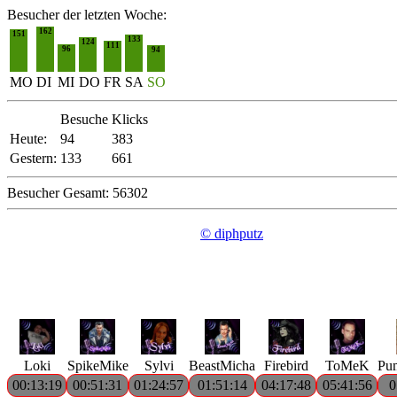
Besucher der letzten Woche:
162
151
133
124
111
96
94
MO
DI
MI
DO
FR
SA
SO
Besuche
Klicks
Heute:
94
383
Gestern:
133
661
Besucher Gesamt: 56302
© diphputz
Loki
SpikeMike
Sylvi
BeastMicha
Firebird
ToMeK
Pu
00:13:19
00:51:31
01:24:57
01:51:14
04:17:48
05:41:56
0